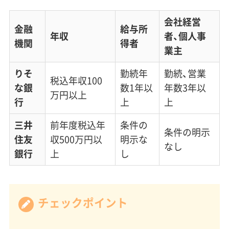
会社経営
金融
給与所
年収
者、個人事
機関
得者
業主
りそ
勤続年
勤続、営業
税込年収100
な銀
数1年以
年数3年以
万円以上
行
上
上
三井
前年度税込年
条件の
条件の明示
住友
収500万円以
明示な
なし
銀行
上
し
チェックポイント