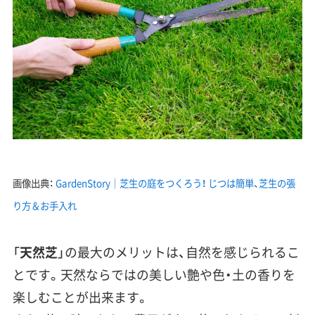
画像出典：
GardenStory｜芝生の庭をつくろう！ じつは簡単、芝生の張
り方＆お手入れ
「
天然芝
」の最大のメリットは、
自然を感じられるこ
と
です。天然ならではの美しい艶や色・土の香りを
楽しむことが出来ます。