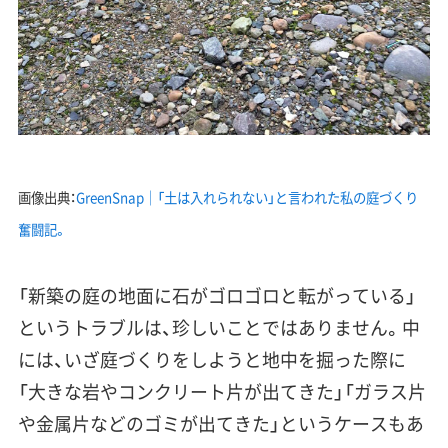
画像出典：
GreenSnap｜「土は入れられない」と言われた私の庭づくり
奮闘記。
「
新築の庭の地面に石がゴロゴロと転がっている
」
というトラブルは、珍しいことではありません。中
には、いざ庭づくりをしようと地中を掘った際に
「
大きな岩やコンクリート片が出てきた
」「
ガラス片
や金属片などのゴミが出てきた
」というケースもあ